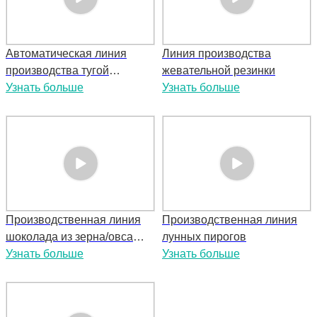
Автоматическая линия
Линия производства
производства тугой
жевательной резинки
конфеты Тоффи
Узнать больше
Узнать больше
Производственная линия
Производственная линия
шоколада из зерна/овса
лунных пирогов
HTL-T888A/HTL-T888B
Узнать больше
Узнать больше