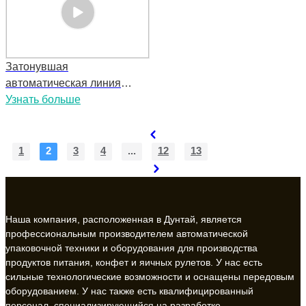
Затонувшая
автоматическая линия
материалов
Узнать больше
1
2
3
4
...
12
13
Наша компания, расположенная в Дунтай, является
профессиональным производителем автоматической
упаковочной техники и оборудования для производства
продуктов питания, конфет и яичных рулетов. У нас есть
сильные технологические возможности и оснащены передовым
оборудованием. У нас также есть квалифицированный
персонал, специализирующийся на разработке,