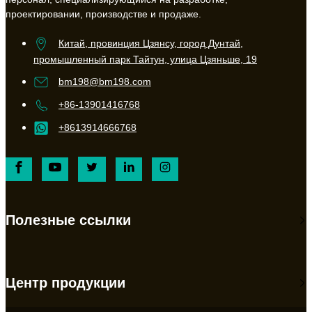
проектировании, производстве и продаже.
Китай, провинция Цзянсу, город Дунтай,
промышленный парк Тайтун, улица Цзяньше, 19
bm198@bm198.com
+86-13901416768
+8613914666768
Полезные ссылки
Центр продукции