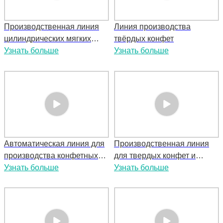
Производственная линия
Линия производства
цилиндрических мягких
твёрдых конфет
конфет и фантазийных
Узнать больше
Узнать больше
твердых конфет
Автоматическая линия для
Производственная линия
производства конфетных
для твердых конфет и
изделий
Узнать больше
конфет с начинкой,
Узнать больше
изготовленных методом
штамповки Hard Candy &
Filled Candy