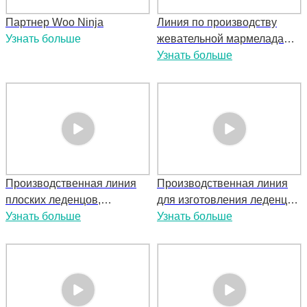
Партнер Woo Ninja
Линия по производству
Узнать больше
жевательной мармелада
HTL-T150/T300/T450/T600
Узнать больше
Производственная линия
Производственная линия
плоских леденцов,
для изготовления леденцов
изготовленных методом
Узнать больше
и леденцов с начинкой Die-
Узнать больше
формовки
formed Lollipop & Filled
Lollipop